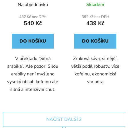
káva
káva
Na objednávku
Skladem
482 Kč bez DPH
392 Kč bez DPH
540 Kč
439 Kč
DO KOŠÍKU
DO KOŠÍKU
V překladu “Silná
Zrnková káva, silnější,
arabika”. Ale pozor! Silou
větší podíl robusty, více
arabiky není myšleno
kofeinu, ekonomická
vysoký obsah kofeinu ale
varianta
silná a intenzivní chuť.
NAČÍST DALŠÍ 2