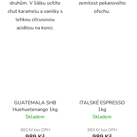
druhům. V šálku ucítíte
zemitost pekanového
chuť karamelu a vanilky s
ořechu.
lehkou citrusovou
aciditou na konci.
GUATEMALA SHB
ITALSKÉ ESPRESSO
Huehuetenango 1kg
1kg
Skladem
Skladem
883 Kč bez DPH
883 Kč bez DPH
989 Kč
989 Kč