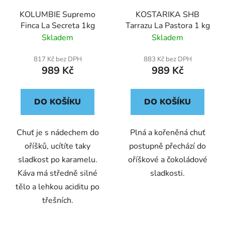
KOLUMBIE Supremo
KOSTARIKA SHB
Finca La Secreta 1kg
Tarrazu La Pastora 1 kg
Skladem
Skladem
817 Kč bez DPH
883 Kč bez DPH
989 Kč
989 Kč
DO KOŠÍKU
DO KOŠÍKU
Chuť je s nádechem do
Plná a kořeněná chuť
oříšků, ucítíte taky
postupně přechází do
sladkost po karamelu.
oříškové a čokoládové
Káva má středně silné
sladkosti.
tělo a lehkou aciditu po
třešních.