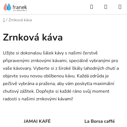
Přejít
Hledat
NÁKUP
na
KOŠÍK
obsah
Domů
/
Zrnková káva
Zrnková káva
Užijte si dokonalou šálek kávy s našimi čerstvě
připravenými zrnkovými kávami, speciálně vybranými pro
vaše kávovary. Vyberte si z široké škály lahodných chutí a
objevte svou novou oblíbenou kávu. Každá odrůda je
pečlivě vybrána a pražena, aby vám poskytla maximální
chuťový zážitek. Dopřejte si každé ráno svůj moment
radosti s našimi zrnkovými kávami!
JAMAI KAFÉ
La Borsa caffé