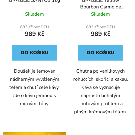
BRAZÍLIE SANTOS 1kg
BRAZÍLIE Yellow
o
ů
Bourbon Carmo de
d
Minas 1kg
Skladem
Skladem
u
k
883 Kč bez DPH
883 Kč bez DPH
t
989 Kč
989 Kč
ů
DO KOŠÍKU
DO KOŠÍKU
Doušek je lemován
Chutná po vanilkových
nádherným vyváženým
rohlíčcích, skořici a kakau.
tělem a chutí celé kávy.
Káva se vyznačuje
Jde o kávu jemnou s
naprosto bohatým
mírnými tóny.
chuťovým profilem a
plným krémovým tělem.