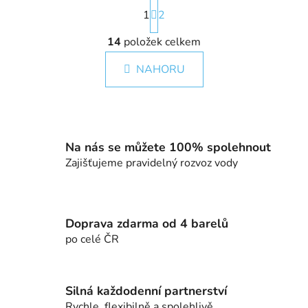
S
1
t
2
r
O
á
14
položek celkem
v
n
l
k
NAHORU
á
o
d
v
a
á
c
n
í
í
Na nás se můžete 100% spolehnout
p
Zajišťujeme pravidelný rozvoz vody
r
v
k
y
Doprava zdarma od 4 barelů
v
po celé ČR
ý
p
i
s
Silná každodenní partnerství
u
Rychle, flexibilně a spolehlivě.