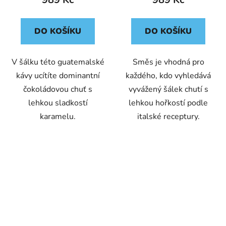
DO KOŠÍKU
DO KOŠÍKU
V šálku této guatemalské
Směs je vhodná pro
kávy ucítíte dominantní
každého, kdo vyhledává
čokoládovou chuť s
vyvážený šálek chutí s
lehkou sladkostí
lehkou hořkostí podle
karamelu.
italské receptury.