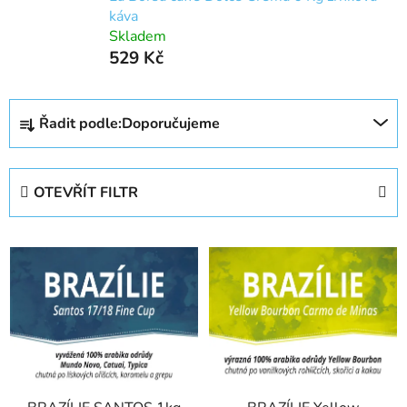
káva
Skladem
529 Kč
Ř
Řadit podle:
Doporučujeme
a
z
e
OTEVŘÍT FILTR
n
í
V
p
ý
r
p
o
i
d
s
u
p
k
r
t