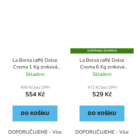
DOPRAVA ZDARMA
La Borsa caffé Dolce
La Borsa caffé Dolce
Crema 1 Kg zrnková
Crema 6 Kg zrnková
káva
káva
Skladem
Skladem
495 Kč bez DPH
472 Kč bez DPH
554 Kč
529 Kč
DO KOŠÍKU
DO KOŠÍKU
DOPORUČUJEME - Více
DOPORUČUJEME - Více