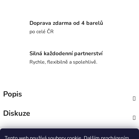
Doprava zdarma od 4 barelů
po celé ČR
Silná každodenní partnerství
Rychle, flexibilně a spolehlivě.
Popis
Diskuze
Z
á
Tento web používá soubory cookie. Dalším procházením