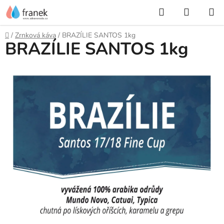
Přejít
Hledat
NÁKUP
na
KOŠÍK
obsah
Domů
/
Zrnková káva
/
BRAZÍLIE SANTOS 1kg
BRAZÍLIE SANTOS 1kg