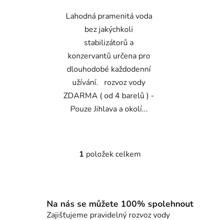
Lahodná pramenitá voda
bez jakýchkoli
stabilizátorů a
konzervantů určena pro
dlouhodobé každodenní
užívání. rozvoz vody
ZDARMA ( od 4 barelů ) -
Pouze Jihlava a okolí...
1
položek celkem
O
v
l
á
d
Na nás se můžete 100% spolehnout
a
Zajišťujeme pravidelný rozvoz vody