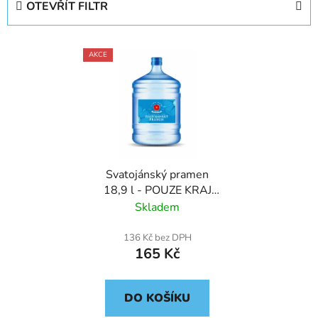
OTEVŘÍT FILTR
n
í
V
p
AKCE
ý
r
p
o
i
d
s
u
p
k
r
t
Svatojánský pramen
o
ů
18,9 l - POUZE KRAJ
d
VYSOČINA
Skladem
u
k
136 Kč bez DPH
t
165 Kč
ů
DO KOŠÍKU