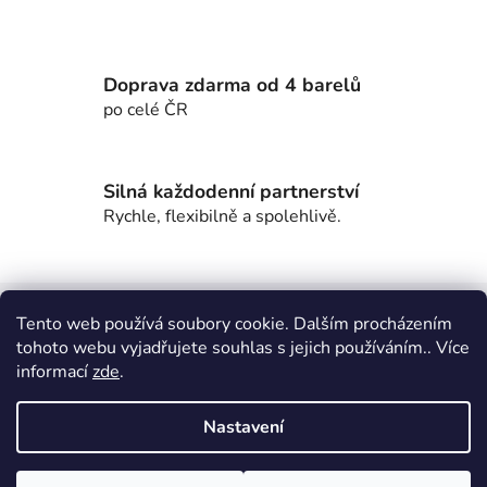
c
í
p
r
Doprava zdarma od 4 barelů
v
po celé ČR
k
y
v
Silná každodenní partnerství
ý
Rychle, flexibilně a spolehlivě.
p
i
s
Z
u
á
Tento web používá soubory cookie. Dalším procházením
Nákupní košík
p
tohoto webu vyjadřujete souhlas s jejich používáním.. Více
informací
zde
.
a
0
KS /
0 KČ
t
Nastavení
í