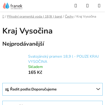
Přejít
Hledat
NÁKUP
na
KOŠÍK
obsah
Domů
/
Přírodní pramenitá voda ( 18,9l ) barel
/
Čechy
/
Kraj Vysočina
Kraj Vysočina
Nejprodávanější
Svatojánský pramen 18,9 l - POUZE KRAJ
VYSOČINA
Skladem
165 Kč
Ř
Řadit podle:
Doporučujeme
a
z
e