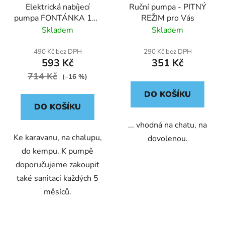
Elektrická nabíjecí
Ruční pumpa - PITNÝ
pumpa FONTÁNKA 12Z
REŽIM pro Vás
na vodu pro 11l a 18,9l
Skladem
Skladem
barely
490 Kč bez DPH
290 Kč bez DPH
593 Kč
351 Kč
714 Kč
(–16 %)
DO KOŠÍKU
DO KOŠÍKU
... vhodná na chatu, na
Ke karavanu, na chalupu,
dovolenou.
do kempu. K pumpě
doporučujeme zakoupit
také sanitaci každých 5
měsíců.