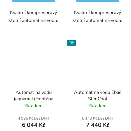
Kvalitní kompresorový
Kvalitní kompresorový
stolní automat na vodu.
stolní automat na vodu.
TIP
Automat na vodu
Automat na vodu Ebac
(aquamat) Fontána
SlimCool
2V208DSA - digitální
Skladem
Skladem
panel, stříbrný
4 995 Kč bez DPH
6 149 Kč bez DPH
6 044 Kč
7 440 Kč