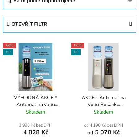
Řadit podle:
Doporučujeme
a
z
e
OTEVŘÍT FILTR
n
í
V
p
AKCE
AKCE
ý
r
TIP
TIP
p
o
i
d
s
u
p
k
r
t
VÝHODNÁ AKCE !!
AKCE - Automat na
o
ů
Automat na vodu
vodu Rosanka
d
Rosanka 2V66+ poukaz
(watercooler,
Skladem
Skladem
u
na ubytování ZDARMA
ochlazovač vody) typ.
k
- od 2 KS
2V66 Bílý / Černý -
3 990 Kč bez DPH
od 4 190 Kč bez DPH
t
4 828 Kč
5 070 Kč
DOPORUČUJEME
od