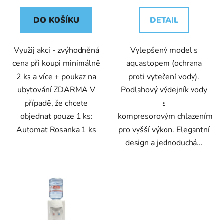
ů
DO KOŠÍKU
DETAIL
Využij akci - zvýhodněná
Vylepšený model s
cena při koupi minimálně
aquastopem (ochrana
2 ks a více + poukaz na
proti vytečení vody).
ubytování ZDARMA V
Podlahový výdejník vody
případě, že chcete
s
objednat pouze 1 ks:
kompresorovým chlazením
Automat Rosanka 1 ks
pro vyšší výkon. Elegantní
design a jednoduchá...