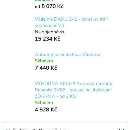
5 070 Kč
od
Výdejník DANU 2v1 - barel uvnitř /
vodovodní řád
Na objednávku
15 234 Kč
Automat na vodu Ebac SlimCool
Skladem
7 440 Kč
VÝHODNÁ AKCE !! Automat na vodu
Rosanka 2V66+ poukaz na ubytování
ZDARMA - od 2 KS
Skladem
4 828 Kč
Ř