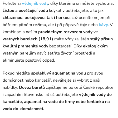
Pořiďte si
výdejník vody
,
díky kterému si můžete vychutnat
čistou a osvěžující vodu
kdykoliv potřebujete, a to jak
chlazenou, pokojovou, tak i horkou,
což oceníte nejen při
běžném pitném režimu, ale i při přípravě čaje nebo
kávy.
V
kombinaci s naším
pravidelným rozvozem vody
ve
vratných barelech (18,9 l)
máte vždy zajištěn
stálý přísun
kvalitní pramenité vody
bez starostí. Díky
ekologickým
vratným barelům
navíc šetříte životní prostředí a
eliminujete plastový odpad.
Pokud hledáte
spolehlivý aquamat na vodu
pro svou
domácnost nebo kancelář, neváhejte si vybrat z naší
nabídky.
Dovoz barelů
zajišťujeme po celé České republice
i západním Slovensku, ať už potřebujete
výdejník vody do
kanceláře, aquamat na vodu do firmy nebo fontánku na
vodu do domácnosti.