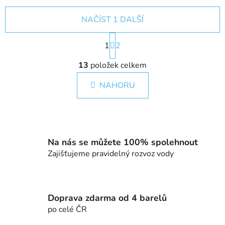
NAČÍST 1 DALŠÍ
S
1
t
2
r
O
á
13
položek celkem
v
n
l
k
NAHORU
á
o
d
v
a
á
c
n
í
í
Na nás se můžete 100% spolehnout
p
Zajišťujeme pravidelný rozvoz vody
r
v
k
y
Doprava zdarma od 4 barelů
v
po celé ČR
ý
p