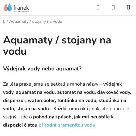
Přejít
Hledat
NÁKUP
na
KOŠÍK
obsah
Domů
/
Aquamaty / stojany na vodu
Aquamaty / stojany na
vodu
Výdejník vody nebo aquamat?
Za léta praxe jsme se setkali s mnoha názvy –
výdejník
vody, aquamat na vodu, automat na vodu, dávkovač vody,
dispenzor, watercooler, fontánka na vodu, studánka na
vodu, stojan na vodu
… Každý tomu říká jinak, ale princip je
stejný – jde o
pohodlný způsob, jak mít neustále k
dispozici čistou
přírodní pramenitou vodu
.