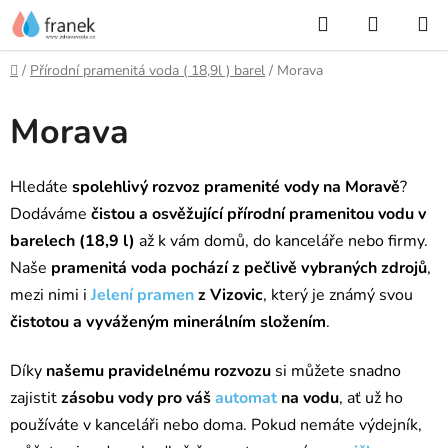
Přejít
Hledat
NÁKUP
na
KOŠÍK
obsah
Domů
/
Přírodní pramenitá voda ( 18,9l ) barel
/
Morava
Morava
Hledáte
spolehlivý rozvoz pramenité vody na Moravě
?
Dodáváme
čistou a osvěžující přírodní pramenitou vodu v
barelech (18,9 l)
až k vám domů, do kanceláře nebo firmy.
Naše
pramenitá voda pochází z pečlivě vybraných zdrojů
,
mezi nimi i
Jelení pramen
z Vizovic
, který je známý svou
čistotou a vyváženým minerálním složením
.
Díky
našemu pravidelnému rozvozu
si můžete snadno
zajistit
zásobu vody pro váš
automat
na vodu
, ať už ho
používáte v kanceláři nebo doma. Pokud nemáte výdejník,