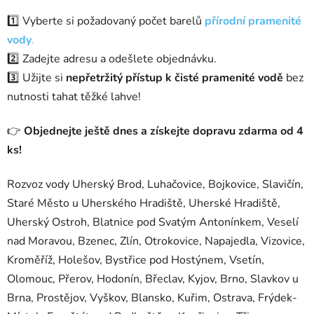
1️⃣ Vyberte si požadovaný počet barelů
přírodní pramenité
vody
.
2️⃣ Zadejte adresu a odešlete objednávku.
3️⃣ Užijte si
nepřetržitý přístup k čisté pramenité vodě
bez
nutnosti tahat těžké lahve!
👉
Objednejte ještě dnes a získejte dopravu zdarma od 4
ks!
Rozvoz vody Uherský Brod, Luhačovice, Bojkovice, Slavičín,
Staré Město u Uherského Hradiště, Uherské Hradiště,
Uherský Ostroh, Blatnice pod Svatým Antonínkem, Veselí
nad Moravou, Bzenec, Zlín, Otrokovice, Napajedla, Vizovice,
Kroměříž, Holešov, Bystřice pod Hostýnem, Vsetín,
Olomouc, Přerov, Hodonín, Břeclav, Kyjov, Brno, Slavkov u
Brna, Prostějov, Vyškov, Blansko, Kuřim, Ostrava, Frýdek-