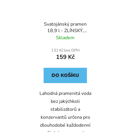
Svatojánský pramen
18,9 l - ZLÍNSKÝ,
OLOMOUCKÝ KRAJ
Skladem
131 Kč bez DPH
159 Kč
DO KOŠÍKU
Lahodná pramenitá voda
bez jakýchkoli
stabilizátorů a
konzervantů určena pro
dlouhodobé každodenní