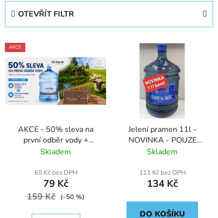
e
OTEVŘÍT FILTR
n
í
V
p
AKCE
ý
r
p
o
i
d
s
u
p
k
r
t
AKCE - 50% sleva na
Jelení pramen 11l -
o
ů
první odběr vody +
NOVINKA - POUZE
d
DÁREK dle vlastního
ZLÍNSKÝ /
Skladem
Skladem
u
výběru
JIHOMORAVSKÝ /
k
OLOMOUCKÝ KRAJ
65 Kč bez DPH
111 Kč bez DPH
t
79 Kč
134 Kč
ů
159 Kč
(–50 %)
DO KOŠÍKU