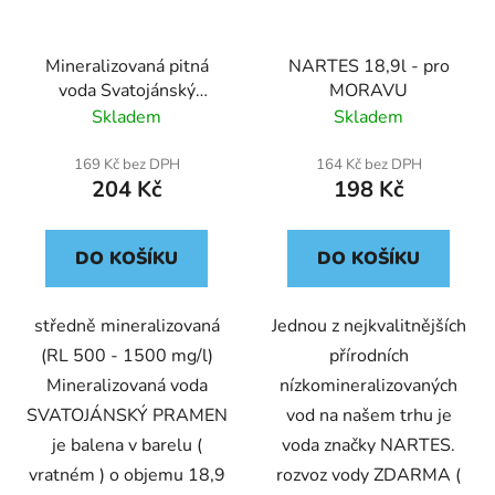
Mineralizovaná pitná
NARTES 18,9l - pro
voda Svatojánský
MORAVU
pramen - pro těžší
Skladem
Skladem
provozy - POUZE
MORAVA
169 Kč bez DPH
164 Kč bez DPH
204 Kč
198 Kč
DO KOŠÍKU
DO KOŠÍKU
středně mineralizovaná
Jednou z nejkvalitnějších
(RL 500 - 1500 mg/l)
přírodních
Mineralizovaná voda
nízkomineralizovaných
SVATOJÁNSKÝ PRAMEN
vod na našem trhu je
je balena v barelu (
voda značky NARTES.
vratném ) o objemu 18,9
rozvoz vody ZDARMA (