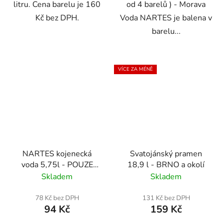
litru. Cena barelu je 160
od 4 barelů ) - Morava
Kč bez DPH.
Voda NARTES je balena v
barelu...
VÍCE ZA MÉNĚ
NARTES kojenecká
Svatojánský pramen
voda 5,75l - POUZE
18,9 l - BRNO a okolí
ZLÍNSKÝ /
Skladem
Skladem
JIHOMORAVSKÝ /
OLOMOUCKÝ KRAJ
78 Kč bez DPH
131 Kč bez DPH
94 Kč
159 Kč