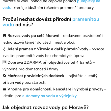
můžete si vodu pohodlně čepovat pomocí
pumpičky na
vodu
, která je ideálním řešením pro menší prostory.
Proč si nechat dovézt přírodní
pramenitou
vodu
od nás?
🚚
Rozvoz vody po celé Moravě
– dodáváme pravidelně i
jednorázově téměř do všech měst a obcí.
💧
Jelení pramen z Vizovic a další přírodní vody
– vysoce
kvalitní pramenité vody bez chemických úprav.
🆓
Doprava ZDARMA při objednávce od 4 barelů
–
výhodné pro domácnosti i firmy.
🔄
Možnost pravidelných dodávek
– zajistěte si
stálý
přísun vody
bez starostí.
💼
Vhodné pro domácnosti, kanceláře i výrobní provozy
–
ideální pro
automaty na vodu a výdejníky
.
Jak objednat rozvoz vody po Moravě?