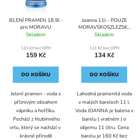
JELENÍ PRAMEN 18,9l -
Joanna 11l - POUZE
pro MORAVU
MORAVSKOSZLEZSKÝ
KRAJ
Skladem
Skladem
131 Kč bez DPH
111 Kč bez DPH
159 Kč
134 Kč
DO KOŠÍKU
DO KOŠÍKU
Jelení pramen - voda s
Lahodná pramenitá voda
příznivým obsahem
v malých barelech 11 l.
vápníku a hořčíku.
Voda JOANNA je balena v
Pochází z hlubinného
barelu ( vratném ) o
vrtu, který se nachází v
objemu 11 litru. Cena
krásné přírodě
barelu je 160 Kč bez