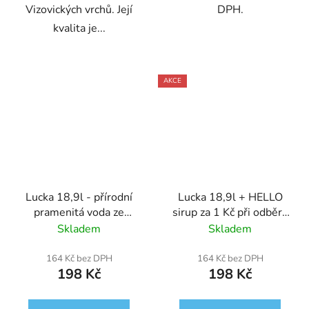
Vizovických vrchů. Její
DPH.
kvalita je...
AKCE
Lucka 18,9l - přírodní
Lucka 18,9l + HELLO
pramenitá voda ze
sirup za 1 Kč při odběru
Slovenska - rozvoz
4 ks - přírodní
Skladem
Skladem
MORAVA
pramenitá voda ze
Slovenska - rozvoz
164 Kč bez DPH
164 Kč bez DPH
198 Kč
198 Kč
MORAVA