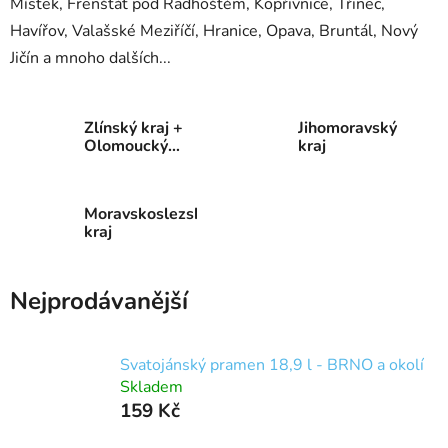
Místek, Frenštát pod Radhoštěm, Kopřivnice, Třinec,
Havířov, Valašské Meziříčí, Hranice, Opava, Bruntál, Nový
Jičín a mnoho dalších...
Zlínský kraj +
Jihomoravský
Olomoucký
kraj
kraj
Moravskoslezský
kraj
Nejprodávanější
Svatojánský pramen 18,9 l - BRNO a okolí
Skladem
159 Kč