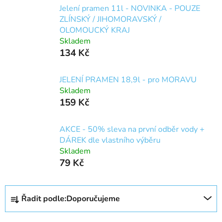
Jelení pramen 11l - NOVINKA - POUZE
ZLÍNSKÝ / JIHOMORAVSKÝ /
OLOMOUCKÝ KRAJ
Skladem
134 Kč
JELENÍ PRAMEN 18,9l - pro MORAVU
Skladem
159 Kč
AKCE - 50% sleva na první odběr vody +
DÁREK dle vlastního výběru
Skladem
79 Kč
Ř
Řadit podle:
Doporučujeme
a
z