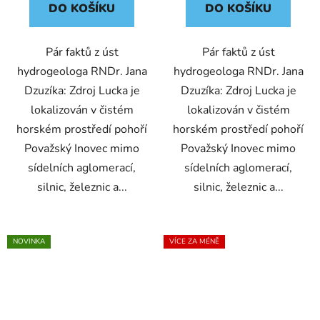
DO KOŠÍKU
DO KOŠÍKU
Pár faktů z úst
Pár faktů z úst
hydrogeologa RNDr. Jana
hydrogeologa RNDr. Jana
Dzuzíka: Zdroj Lucka je
Dzuzíka: Zdroj Lucka je
lokalizován v čistém
lokalizován v čistém
horském prostředí pohoří
horském prostředí pohoří
Považský Inovec mimo
Považský Inovec mimo
sídelních aglomerací,
sídelních aglomerací,
silnic, železnic a...
silnic, železnic a...
NOVINKA
VÍCE ZA MÉNĚ