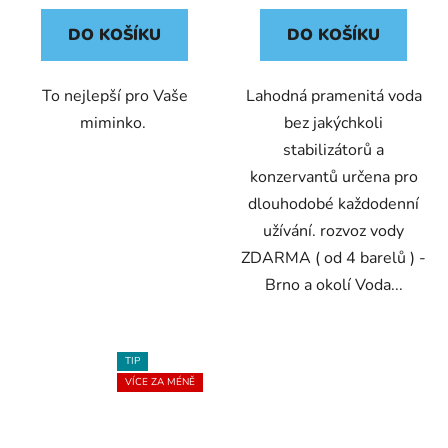
DO KOŠÍKU
DO KOŠÍKU
To nejlepší pro Vaše
Lahodná pramenitá voda
miminko.
bez jakýchkoli
stabilizátorů a
konzervantů určena pro
dlouhodobé každodenní
užívání. rozvoz vody
ZDARMA ( od 4 barelů ) -
Brno a okolí Voda...
TIP
VÍCE ZA MÉNĚ