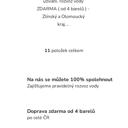
užívání. rozvoz vody
ZDARMA ( od 4 barelů ) -
Zlínský a Olomoucký
kraj....
11
položek celkem
O
v
l
á
d
Na nás se můžete 100% spolehnout
a
Zajišťujeme pravidelný rozvoz vody
c
í
p
r
Doprava zdarma od 4 barelů
v
po celé ČR
k