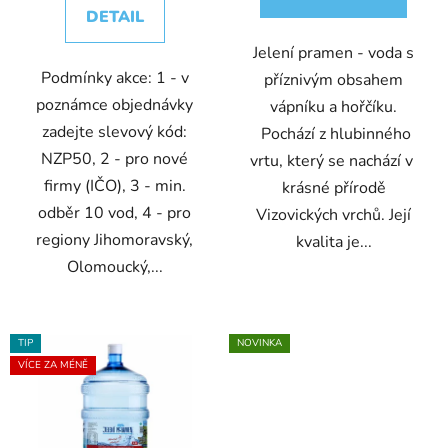
DETAIL
Jelení pramen - voda s
Podmínky akce: 1 - v
příznivým obsahem
poznámce objednávky
vápníku a hořčíku.
zadejte slevový kód:
Pochází z hlubinného
NZP50, 2 - pro nové
vrtu, který se nachází v
firmy (IČO), 3 - min.
krásné přírodě
odběr 10 vod, 4 - pro
Vizovických vrchů. Její
regiony Jihomoravský,
kvalita je...
Olomoucký,...
TIP
NOVINKA
VÍCE ZA MÉNĚ