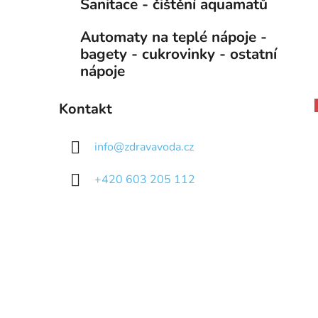
Sanitace - čištění aquamatů
Automaty na teplé nápoje -
bagety - cukrovinky - ostatní
nápoje
Kontakt
info
@
zdravavoda.cz
+420 603 205 112