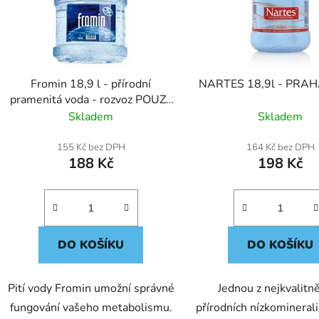
s
p
r
o
d
Fromin 18,9 l - přírodní
NARTES 18,9l - PRAHA
u
pramenitá voda - rozvoz POUZE
k
PRAHA a okolí
Skladem
Skladem
t
ů
155 Kč bez DPH
164 Kč bez DPH
188 Kč
198 Kč
DO KOŠÍKU
DO KOŠÍKU
Pití vody Fromin umožní správné
Jednou z nejkvalitně
fungování vašeho metabolismu.
přírodních nízkomineral