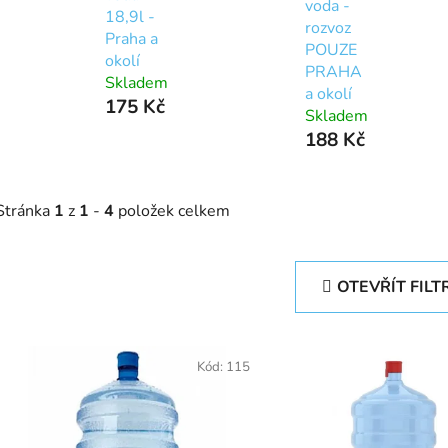
voda -
18,9l -
rozvoz
Praha a
POUZE
okolí
PRAHA
Skladem
a okolí
175 Kč
Skladem
188 Kč
Stránka
1
z
1
-
4
položek celkem
OTEVŘÍT FILT
V
ý
Kód:
115
p