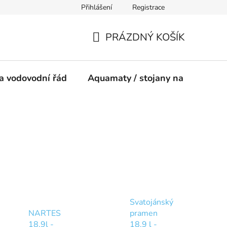
Přihlášení
Registrace
ínky
PRÁZDNÝ KOŠÍK
NÁKUPNÍ
KOŠÍK
a vodovodní řád
Aquamaty / stojany na vodu
Svatojánský
NARTES
pramen
18,9l -
18,9 l -