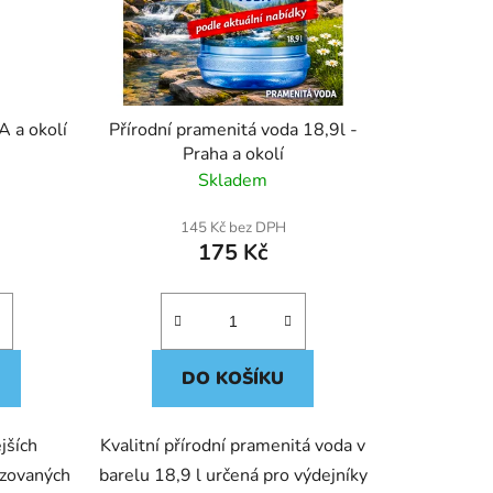
u
k
t
ů
 a okolí
Přírodní pramenitá voda 18,9l -
Praha a okolí
Skladem
145 Kč bez DPH
175 Kč
DO KOŠÍKU
jších
Kvalitní přírodní pramenitá voda v
izovaných
barelu 18,9 l určená pro výdejníky