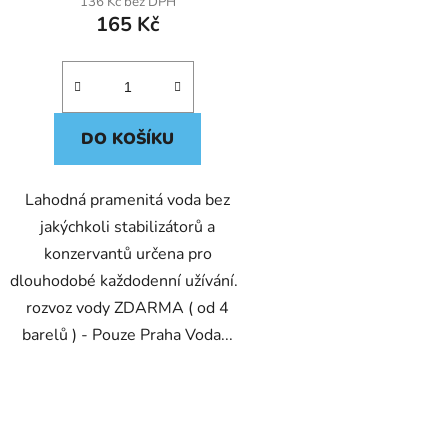
136 Kč bez DPH
165 Kč
DO KOŠÍKU
Lahodná pramenitá voda bez
jakýchkoli stabilizátorů a
konzervantů určena pro
dlouhodobé každodenní užívání.
rozvoz vody ZDARMA ( od 4
barelů ) - Pouze Praha Voda...
O
v
l