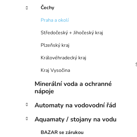
p
Čechy
a
n
Praha a okolí
e
Středočeský + Jihočeský kraj
l
Plzeňský kraj
Královéhradecký kraj
Kraj Vysočina
Minerální voda a ochranné
nápoje
Automaty na vodovodní řád
Aquamaty / stojany na vodu
i
BAZAR se zárukou