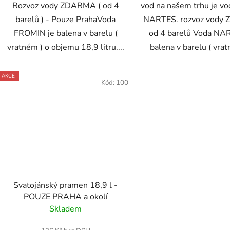
Rozvoz vody ZDARMA ( od 4
vod na našem trhu je vo
barelů ) - Pouze PrahaVoda
NARTES. rozvoz vody
FROMIN je balena v barelu (
od 4 barelů Voda NA
vratném ) o objemu 18,9 litru....
balena v barelu ( vrat
AKCE
Kód:
100
Svatojánský pramen 18,9 l -
POUZE PRAHA a okolí
Skladem