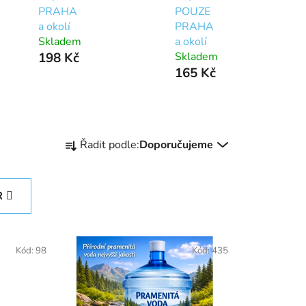
PRAHA
POUZE
a okolí
PRAHA
Skladem
a okolí
198 Kč
Skladem
165 Kč
Ř
Řadit podle:
Doporučujeme
a
z
e
R
n
í
p
Kód:
98
Kód:
435
r
o
d