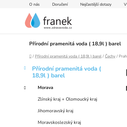
Přejít
O nás
Doručení
Nejčastější dotazy
V
na
obsah
Přírodní pramenitá voda ( 18,9l ) barel
Domů
/
Přírodní pramenitá voda ( 18,9l ) barel
/
Čechy
/
Prah
P
K
Přeskočit
Přírodní pramenitá voda (
a
kategorie
o
18,9l ) barel
t
s
e
t
Morava
g
r
o
Zlínský kraj + Olomoucký kraj
a
r
i
n
Jihomoravský kraj
e
n
Moravskoslezský kraj
í