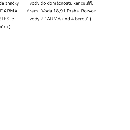
da značky
vody do domácností, kanceláří,
 ZDARMA
firem. Voda 18,9 l Praha. Rozvoz
RTES je
vody ZDARMA ( od 4 barelů )
ném )...