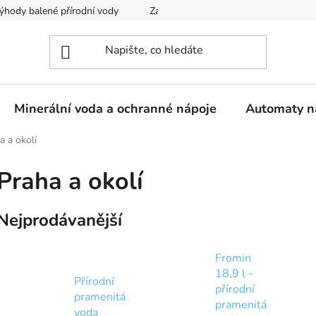
ýhody balené přírodní vody
Zaregistrujte se
Obchodní podm
Minerální voda a ochranné nápoje
Automaty n
a a okolí
Praha a okolí
Nejprodávanější
Fromin
18,9 l -
Přírodní
přírodní
pramenitá
pramenitá
voda