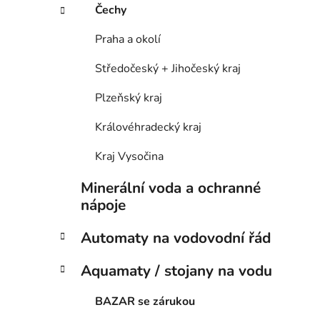
p
Čechy
a
n
Praha a okolí
e
Středočeský + Jihočeský kraj
l
Plzeňský kraj
Královéhradecký kraj
Kraj Vysočina
Minerální voda a ochranné
nápoje
Automaty na vodovodní řád
Aquamaty / stojany na vodu
BAZAR se zárukou