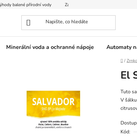
ýhody balené přírodní vody
Zaregistrujte se
Obchodní podm
Minerální voda a ochranné nápoje
Automaty n
Domů
/
Zrnk
El 
Tuto sa
V šálku
citruso
Dostup
Kód: