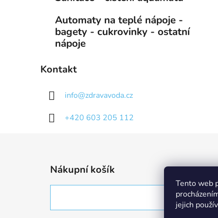
Automaty na teplé nápoje -
bagety - cukrovinky - ostatní
nápoje
Kontakt
info
@
zdravavoda.cz
+420 603 205 112
Z
á
Nákupní košík
p
Tento web p
a
procházením
t
jejich použí
í