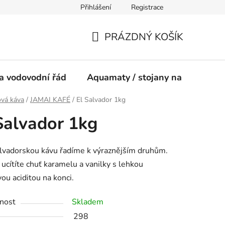
Přihlášení
Registrace
ínky
PRÁZDNÝ KOŠÍK
NÁKUPNÍ
KOŠÍK
a vodovodní řád
Aquamaty / stojany na vodu
ová káva
/
JAMAI KAFÉ
/
El Salvador 1kg
Salvador 1kg
lvadorskou kávu řadíme k výraznějším druhům.
 ucítíte chuť karamelu a vanilky s lehkou
vou aciditou na konci.
nost
Skladem
298