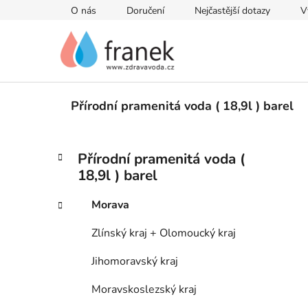
Přejít
O nás
Doručení
Nejčastější dotazy
V
na
obsah
Přírodní pramenitá voda ( 18,9l ) barel
P
K
Přeskočit
Přírodní pramenitá voda (
a
kategorie
o
18,9l ) barel
t
s
e
t
Morava
g
r
o
Zlínský kraj + Olomoucký kraj
a
r
i
n
Jihomoravský kraj
e
n
Moravskoslezský kraj
í