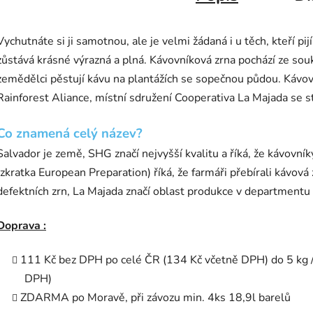
Vychutnáte si ji samotnou, ale je velmi žádaná i u těch, kteří pi
zůstává krásné výrazná a plná. Kávovníková zrna pochází ze so
zemědělci pěstují kávu na plantážích se sopečnou půdou. Kávov
Rainforest Aliance, místní sdružení Cooperativa La Majada se sta
Co znamená celý název?
Salvador je země, SHG značí nejvyšší kvalitu a říká, že kávovní
(zkratka European Preparation) říká, že farmáři přebírali kávová
defektních zrn, La Majada značí oblast produkce v departmentu
Doprava :
111 Kč bez DPH po celé ČR (134 Kč včetně DPH) do 5 kg 
DPH)
ZDARMA po Moravě, při závozu min. 4ks 18,9l barelů