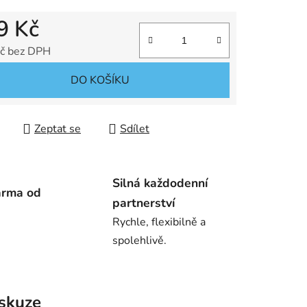
9 Kč
č bez DPH
 cena:
DO KOŠÍKU
Zeptat se
Sdílet
Silná každodenní
arma od
partnerství
Rychle, flexibilně a
spolehlivě.
skuze