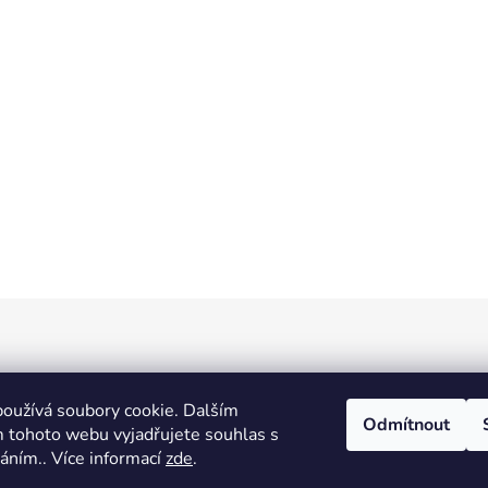
oužívá soubory cookie. Dalším
Odmítnout
 tohoto webu vyjadřujete souhlas s
0
KS /
0 KČ
váním.. Více informací
zde
.