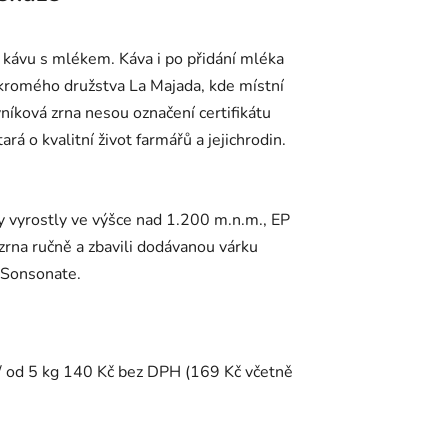
jí kávu s mlékem. Káva i po přidání mléka
ukromého družstva La Majada, kde místní
níková zrna nesou označení certifikátu
rá o kvalitní život farmářů a jejichrodin.
ky vyrostly ve výšce nad 1.200 m.n.m., EP
 zrna ručně a zbavili dodávanou várku
 Sonsonate.
/ od 5 kg 140 Kč bez DPH (169 Kč včetně