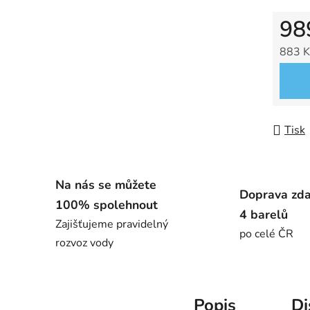
98
883 K
Měrná
Tisk
Na nás se můžete
Doprava zd
100% spolehnout
4 barelů
Zajišťujeme pravidelný
po celé ČR
rozvoz vody
Popis
Di