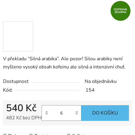
DOPRAVA
ZDARMA
V překladu “Silná arabika”. Ale pozor! Silou arabiky není
myšleno vysoký obsah kofeinu ale silná a intenzivní chuť.
Dostupnost
Na objednávku
Kód:
154
540 Kč
DO KOŠÍKU
482 Kč bez DPH
Měrná cena: