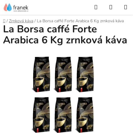
Přejít
Hledat
NÁKUP
na
KOŠÍK
obsah
Domů
/
Zrnková káva
/
La Borsa caffé Forte Arabica 6 Kg zrnková káva
La Borsa caffé Forte
Arabica 6 Kg zrnková káva