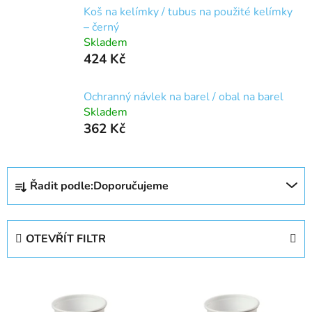
Koš na kelímky / tubus na použité kelímky
– černý
Skladem
424 Kč
Ochranný návlek na barel / obal na barel
Skladem
362 Kč
Ř
Řadit podle:
Doporučujeme
a
z
e
OTEVŘÍT FILTR
n
í
V
p
ý
r