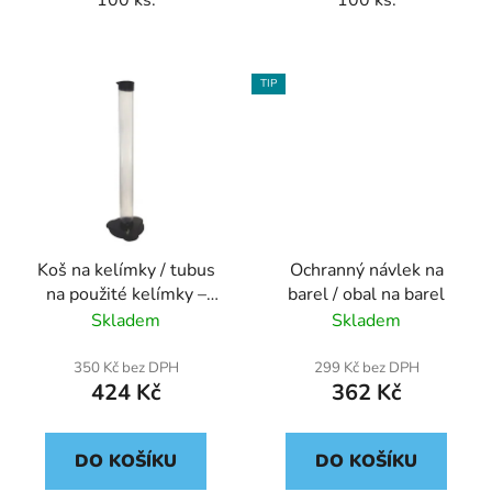
100 ks.
100 ks.
TIP
Koš na kelímky / tubus
Ochranný návlek na
na použité kelímky –
barel / obal na barel
černý
Skladem
Skladem
350 Kč bez DPH
299 Kč bez DPH
424 Kč
362 Kč
DO KOŠÍKU
DO KOŠÍKU