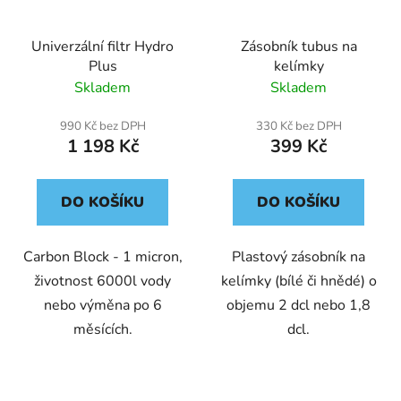
Univerzální filtr Hydro
Zásobník tubus na
Plus
kelímky
Skladem
Skladem
990 Kč bez DPH
330 Kč bez DPH
1 198 Kč
399 Kč
DO KOŠÍKU
DO KOŠÍKU
Carbon Block - 1 micron,
Plastový zásobník na
životnost 6000l vody
kelímky (bílé či hnědé) o
nebo výměna po 6
objemu 2 dcl nebo 1,8
měsících.
dcl.