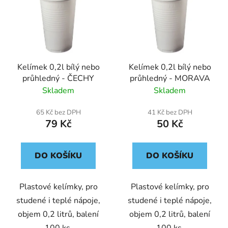
p
o
i
d
s
u
p
k
r
t
Kelímek 0,2l bílý nebo
Kelímek 0,2l bílý nebo
o
ů
průhledný - ČECHY
průhledný - MORAVA
d
Skladem
Skladem
u
k
65 Kč bez DPH
41 Kč bez DPH
t
79 Kč
50 Kč
ů
DO KOŠÍKU
DO KOŠÍKU
Plastové kelímky, pro
Plastové kelímky, pro
studené i teplé nápoje,
studené i teplé nápoje,
objem 0,2 litrů, balení
objem 0,2 litrů, balení