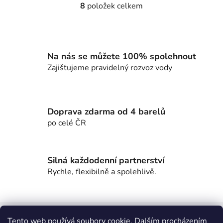
8
položek celkem
O
v
l
á
d
Na nás se můžete 100% spolehnout
a
Zajišťujeme pravidelný rozvoz vody
c
í
p
r
Doprava zdarma od 4 barelů
v
po celé ČR
k
y
v
Silná každodenní partnerství
ý
Rychle, flexibilně a spolehlivě.
p
i
s
Z
u
á
Tento web používá soubory cookie. Dalším procházením