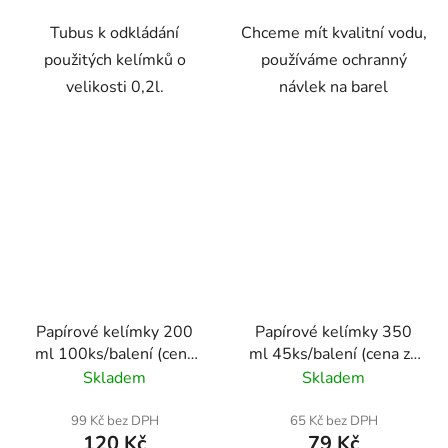
Tubus k odkládání
Chceme mít kvalitní vodu,
použitých kelímků o
používáme ochranný
velikosti 0,2l.
návlek na barel
Papírové kelímky 200
Papírové kelímky 350
ml 100ks/balení (cena
ml 45ks/balení (cena za
za 100 ks)
45 ks)
Skladem
Skladem
99 Kč bez DPH
65 Kč bez DPH
120 Kč
79 Kč