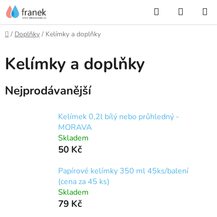
Přejít
Hledat
NÁKUP
na
KOŠÍK
obsah
Domů
/
Doplňky
/
Kelímky a doplňky
Kelímky a doplňky
Nejprodávanější
Kelímek 0,2l bílý nebo průhledný -
MORAVA
Skladem
50 Kč
Papírové kelímky 350 ml 45ks/balení
(cena za 45 ks)
Skladem
79 Kč