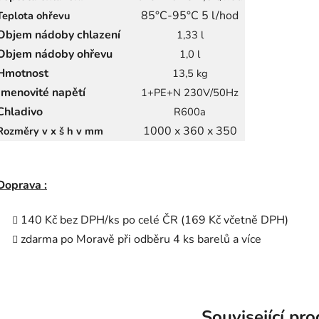
85°C-95°C 5 l/hod
Teplota ohřevu
Objem nádoby chlazení
1,33 l
Objem nádoby ohřevu
1,0 l
Hmotnost
13,5 kg
Jmenovité napětí
1+PE+N 230V/50Hz
Chladivo
R600a
1000 x 360 x 350
Rozměry v x š h v mm
Doprava :
140 Kč bez DPH/ks po celé ČR (169 Kč včetně DPH)
zdarma po Moravě při odběru 4 ks barelů a více
Související pr