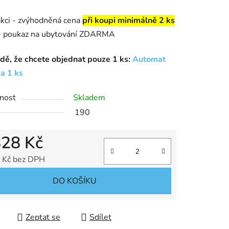
akci - zvýhodněná cena
při koupi minimálně 2 ks
 poukaz na ubytování ZDARMA
dě, že chcete objednat pouze 1 ks:
Automat
a 1 ks
nost
Skladem
190
828 Kč
 Kč bez DPH
 cena:
DO KOŠÍKU
Zeptat se
Sdílet