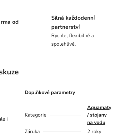
Silná každodenní
arma od
partnerství
Rychle, flexibilně a
spolehlivě.
skuze
Doplňkové parametry
Aquamaty
Kategorie
/ stojany
le i
na vodu
Záruka
2 roky