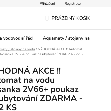
Přihlášení
Registrace
ínky
PRÁZDNÝ KOŠÍK
NÁKUPNÍ
KOŠÍK
a vodovodní řád
Aquamaty / stojany na vodu
aty / stojany na vodu
/
VÝHODNÁ AKCE !! Automat
 Rosanka 2V66+ poukaz na ubytování ZDARMA - od 2
HODNÁ AKCE !!
tomat na vodu
sanka 2V66+ poukaz
 ubytování ZDARMA -
2 KS