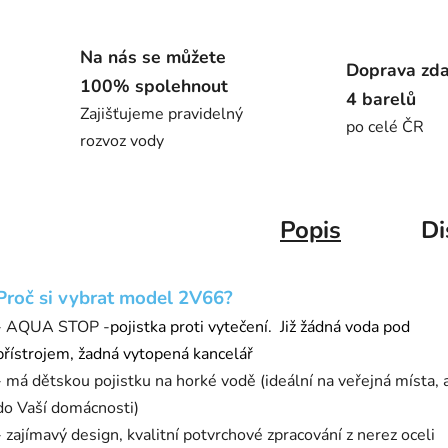
Na nás se můžete
Doprava zd
100% spolehnout
4 barelů
Zajišťujeme pravidelný
po celé ČR
rozvoz vody
Popis
Di
Proč si vybrat model 2V66?
- AQUA STOP -
pojistka proti vytečení. Již žádná voda pod
přístrojem, žadná vytopená kancelář
- má dětskou pojistku na horké vodě (ideální na veřejná místa, a
do Vaší domácnosti)
- zajímavý design, kvalitní potvrchové zpracování z nerez oceli