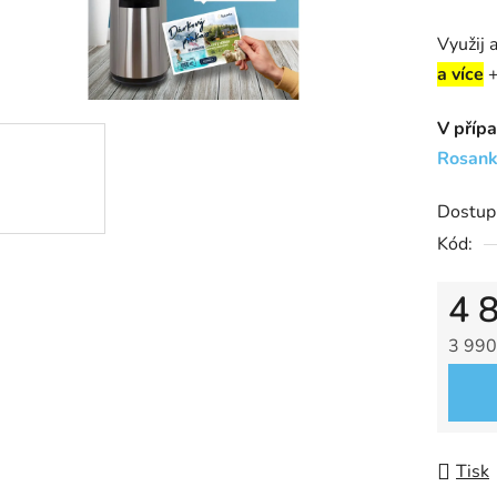
Využij 
a více
+
V přípa
Rosank
Dostup
Kód:
4 
3 990
Měrná
Tisk