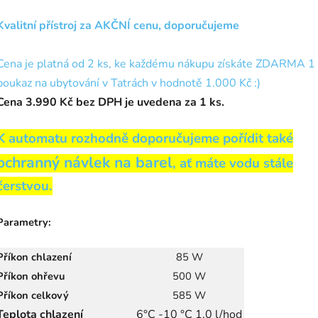
Kvalitní přístroj za AKČNÍ cenu, doporučujeme
Cena je platná od 2 ks, ke každému nákupu získáte ZDARMA 1
poukaz na ubytování v Tatrách v hodnotě 1.000 Kč :)
Cena 3.990 Kč bez DPH je uvedena za 1 ks.
K automatu rozhodně doporučujeme pořídit také
ochranný návlek na barel
, ať máte vodu stále
čerstvou.
Parametry:
Příkon chlazení
85 W
Příkon ohřevu
500 W
Příkon celkový
585 W
Teplota chlazení
6°C -10 °C 1,0 l/hod