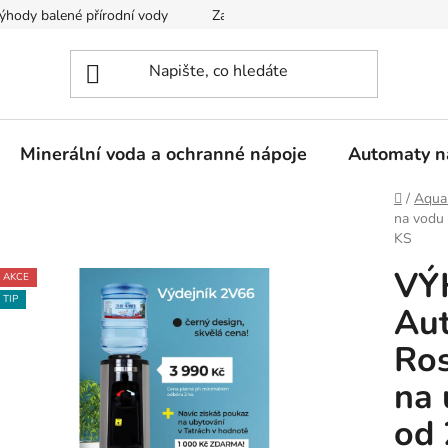
ýhody balené přírodní vody
Zaregistrujte se
Obchodní podm
Minerální voda a ochranné nápoje
Automaty n
Domů
/
Aquam
na vodu
KS
VÝ
AKCE
TIP
Au
Ro
na
od 