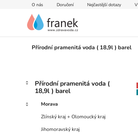
Přejít
O nás
Doručení
Nejčastější dotazy
V
na
obsah
Přírodní pramenitá voda ( 18,9l ) barel
P
K
Přeskočit
Přírodní pramenitá voda (
a
kategorie
o
18,9l ) barel
t
s
e
t
Morava
g
r
o
Zlínský kraj + Olomoucký kraj
a
r
i
n
Jihomoravský kraj
e
n