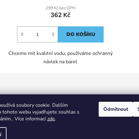
299 Kč bez DPH
362 Kč
DO KOŠÍKU
Chceme mít kvalitní vodu, používáme ochranný
návlek na barel
oužívá soubory cookie. Dalším
Odmítnout
 tohoto webu vyjadřujete souhlas s
0
KS /
0 KČ
váním.. Více informací
zde
.
í