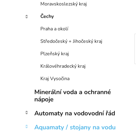
Moravskoslezský kraj
í
p
Čechy
a
n
Praha a okolí
e
Středočeský + Jihočeský kraj
l
Plzeňský kraj
Královéhradecký kraj
Kraj Vysočina
Minerální voda a ochranné
nápoje
Automaty na vodovodní řád
Aquamaty / stojany na vodu