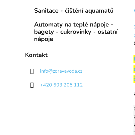
Sanitace - čištění aquamatů
Automaty na teplé nápoje -
bagety - cukrovinky - ostatní
nápoje
Kontakt
info
@
zdravavoda.cz
+420 603 205 112