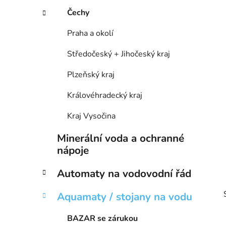
p
Čechy
a
n
Praha a okolí
e
Středočeský + Jihočeský kraj
l
Plzeňský kraj
Královéhradecký kraj
Kraj Vysočina
Minerální voda a ochranné
nápoje
Automaty na vodovodní řád
Aquamaty / stojany na vodu
BAZAR se zárukou