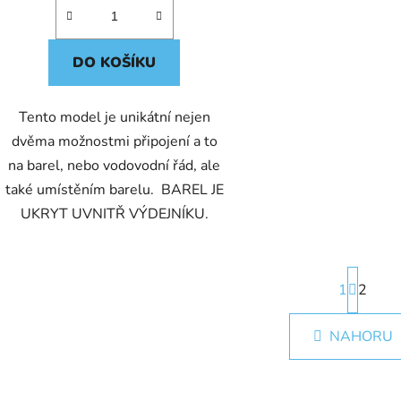
DO KOŠÍKU
Tento model je unikátní nejen
dvěma možnostmi připojení a to
na barel, nebo vodovodní řád, ale
také umístěním barelu. BAREL JE
UKRYT UVNITŘ VÝDEJNÍKU.
S
1
t
2
r
O
á
NAHORU
v
n
k
l
o
á
v
d