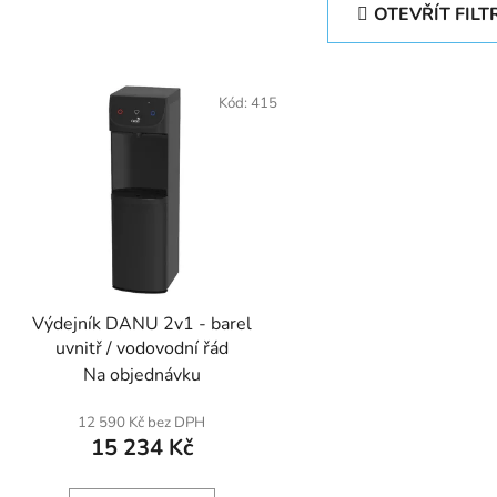
OTEVŘÍT FILT
V
ý
Kód:
415
p
s
p
r
o
d
Výdejník DANU 2v1 - barel
u
uvnitř / vodovodní řád
k
Na objednávku
t
ů
12 590 Kč bez DPH
15 234 Kč