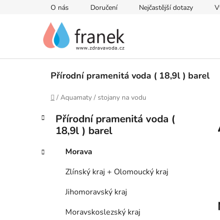
Přejít
O nás
Doručení
Nejčastější dotazy
V
na
obsah
Přírodní pramenitá voda ( 18,9l ) barel
Domů
/
Aquamaty / stojany na vodu
P
K
Přeskočit
Přírodní pramenitá voda (
a
kategorie
o
18,9l ) barel
t
s
e
t
Morava
g
r
o
Zlínský kraj + Olomoucký kraj
a
r
i
n
Jihomoravský kraj
e
n
Moravskoslezský kraj
í