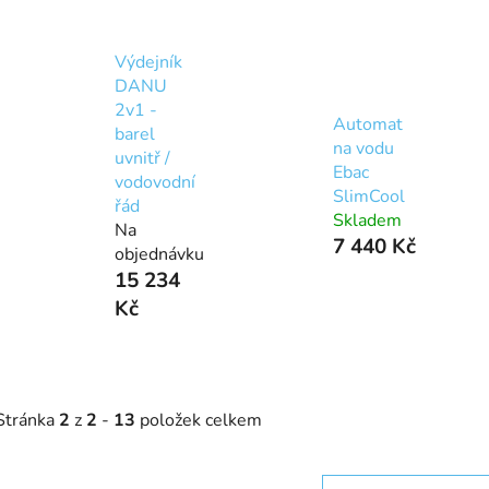
Výdejník
DANU
2v1 -
Automat
barel
na vodu
uvnitř /
Ebac
vodovodní
SlimCool
řád
Skladem
Na
7 440 Kč
objednávku
15 234
Kč
Stránka
2
z
2
-
13
položek celkem