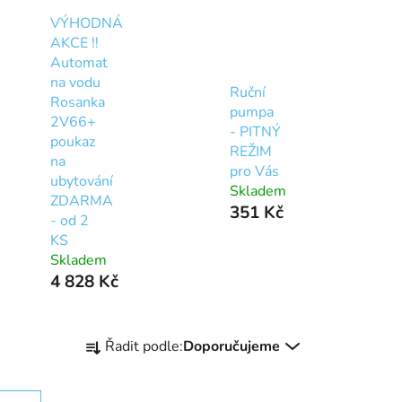
VÝHODNÁ
AKCE !!
Automat
na vodu
Ruční
Rosanka
pumpa
2V66+
- PITNÝ
poukaz
REŽIM
na
pro Vás
ubytování
Skladem
ZDARMA
351 Kč
- od 2
KS
Skladem
4 828 Kč
Ř
Řadit podle:
Doporučujeme
a
z