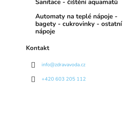
Sanitace - čištění aquamatů
Automaty na teplé nápoje -
bagety - cukrovinky - ostatní
nápoje
Kontakt
info
@
zdravavoda.cz
+420 603 205 112