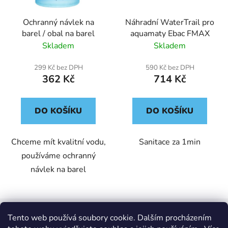
Ochranný návlek na
Náhradní WaterTrail pro
barel / obal na barel
aquamaty Ebac FMAX
Skladem
Skladem
299 Kč bez DPH
590 Kč bez DPH
362 Kč
714 Kč
DO KOŠÍKU
DO KOŠÍKU
Chceme mít kvalitní vodu,
Sanitace za 1min
používáme ochranný
návlek na barel
Z
á
Tento web používá soubory cookie. Dalším procházením
Nákupní košík