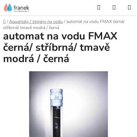
Přejít
Hledat
NÁKUP
na
KOŠÍK
obsah
Domů
/
Aquamaty / stojany na vodu
/
automat na vodu FMAX černá/
stříbrná/ tmavě modrá / černá
automat na vodu FMAX
černá/ stříbrná/ tmavě
modrá / černá