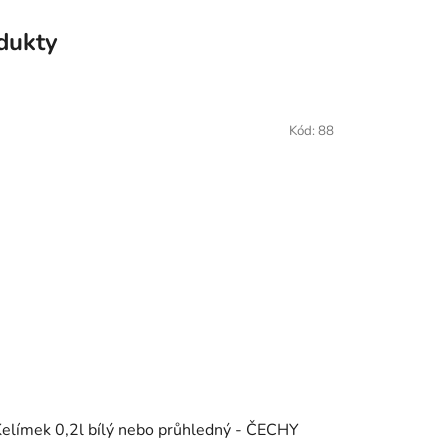
odukty
Kód:
88
elímek 0,2l bílý nebo průhledný - ČECHY