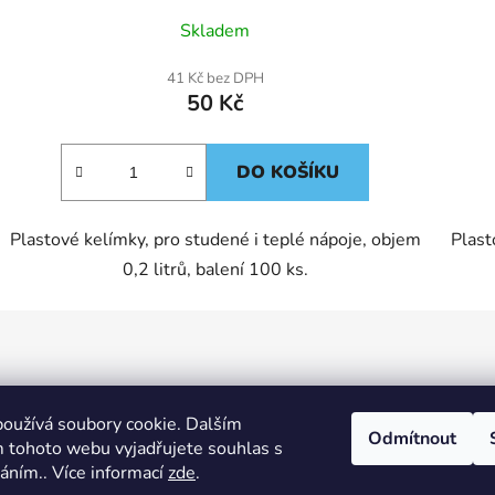
Skladem
41 Kč bez DPH
50 Kč
DO KOŠÍKU
Plastové kelímky, pro studené i teplé nápoje, objem
Plast
0,2 litrů, balení 100 ks.
oužívá soubory cookie. Dalším
Odmítnout
 tohoto webu vyjadřujete souhlas s
0
KS /
0 KČ
váním.. Více informací
zde
.