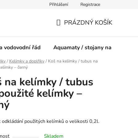
Přihlášení
Registrace
ínky
PRÁZDNÝ KOŠÍK
NÁKUPNÍ
KOŠÍK
a vodovodní řád
Aquamaty / stojany na vodu
ňky
/
Kelímky a doplňky
/
Koš na kelímky / tubus na
kelímky – černý
 na kelímky / tubus
použité kelímky –
ný
 odkládání použitých kelímků o velikosti 0,2l.
nost
Skladem