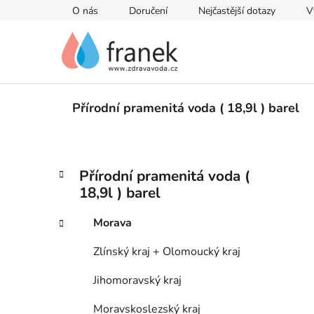
Přejít
O nás
Doručení
Nejčastější dotazy
V
na
obsah
Přírodní pramenitá voda ( 18,9l ) barel
P
K
Přeskočit
Přírodní pramenitá voda (
a
kategorie
o
18,9l ) barel
t
s
e
t
Morava
g
r
o
Zlínský kraj + Olomoucký kraj
a
r
i
n
Jihomoravský kraj
e
n
Moravskoslezský kraj