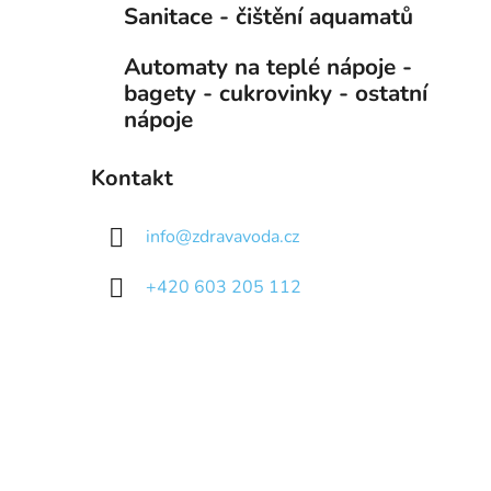
Sanitace - čištění aquamatů
Automaty na teplé nápoje -
bagety - cukrovinky - ostatní
nápoje
Kontakt
info
@
zdravavoda.cz
+420 603 205 112