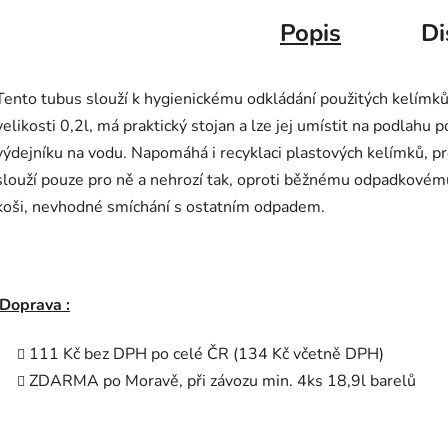
Popis
Di
Tento tubus slouží k hygienickému odkládání použitých kelímků
velikosti 0,2l, má praktický stojan a lze jej umístit na podlahu p
výdejníku na vodu. Napomáhá i recyklaci plastových kelímků, p
slouží pouze pro ně a nehrozí tak, oproti běžnému odpadkovém
koši, nevhodné smíchání s ostatním odpadem.
Doprava :
111 Kč bez DPH po celé ČR (134 Kč včetně DPH)
ZDARMA po Moravě, při závozu min. 4ks 18,9l barelů