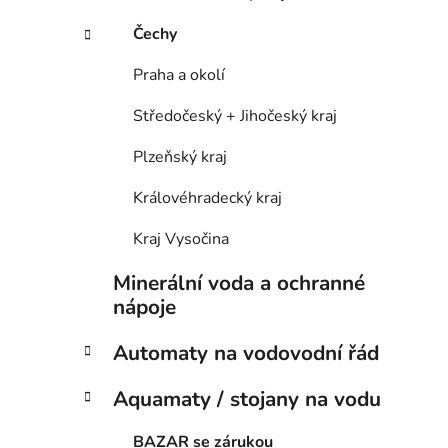
í
p
Čechy
a
n
Praha a okolí
e
Středočeský + Jihočeský kraj
l
Plzeňský kraj
Královéhradecký kraj
Kraj Vysočina
Minerální voda a ochranné
nápoje
Automaty na vodovodní řád
Aquamaty / stojany na vodu
BAZAR se zárukou