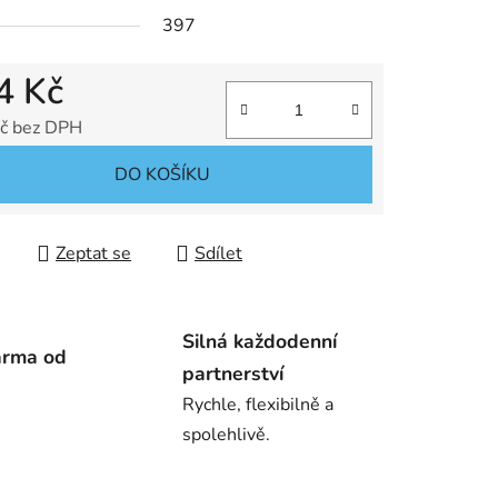
397
4 Kč
č bez DPH
 cena:
DO KOŠÍKU
Zeptat se
Sdílet
Silná každodenní
arma od
partnerství
Rychle, flexibilně a
spolehlivě.