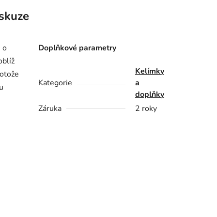
skuze
 o
Doplňkové parametry
oblíž
Kelímky
rotože
Kategorie
a
u
doplňky
Záruka
2 roky