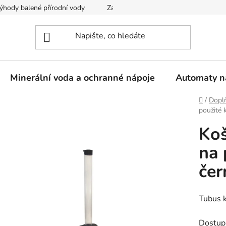
ýhody balené přírodní vody
Zaregistrujte se
Obchodní podm
Minerální voda a ochranné nápoje
Automaty n
Domů
/
Dopl
použité 
Koš
na 
čer
Tubus k
Dostup