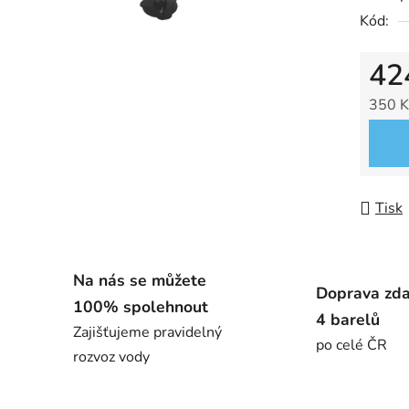
Kód:
42
350 K
Měrná
Tisk
Na nás se můžete
Doprava zd
100% spolehnout
4 barelů
Zajišťujeme pravidelný
po celé ČR
rozvoz vody