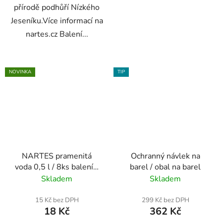
přírodě podhůří Nízkého
Jeseníku.Více informací na
nartes.cz Balení...
NOVINKA
TIP
NARTES pramenitá
Ochranný návlek na
voda 0,5 l / 8ks balení -
barel / obal na barel
POUZE ZLÍNSKÝ /
Skladem
Skladem
JIHOMORAVSKÝ /
OLOMOUCKÝ KRAJ
15 Kč bez DPH
299 Kč bez DPH
18 Kč
362 Kč