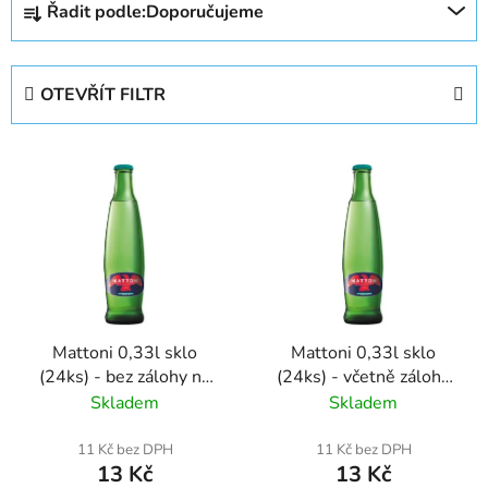
Řadit podle:
Doporučujeme
a
z
e
OTEVŘÍT FILTR
n
í
V
p
ý
r
p
o
i
d
s
u
p
k
r
t
Mattoni 0,33l sklo
Mattoni 0,33l sklo
o
ů
(24ks) - bez zálohy na
(24ks) - včetně zálohy
d
přepravku a láhve
na přepravku a láhve
Skladem
Skladem
u
k
11 Kč bez DPH
11 Kč bez DPH
t
13 Kč
13 Kč