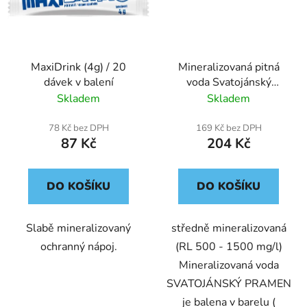
MaxiDrink (4g) / 20
Mineralizovaná pitná
dávek v balení
voda Svatojánský
pramen - pro těžší
Skladem
Skladem
provozy - POUZE
MORAVA
78 Kč bez DPH
169 Kč bez DPH
87 Kč
204 Kč
DO KOŠÍKU
DO KOŠÍKU
Slabě mineralizovaný
středně mineralizovaná
ochranný nápoj.
(RL 500 - 1500 mg/l)
Mineralizovaná voda
SVATOJÁNSKÝ PRAMEN
je balena v barelu (