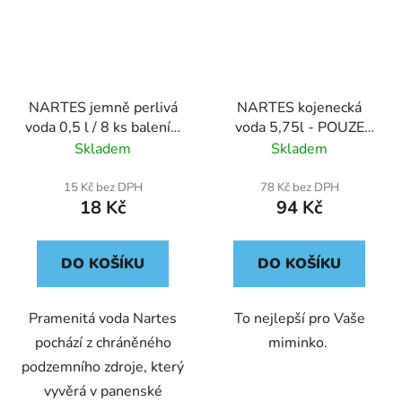
NARTES jemně perlivá
NARTES kojenecká
voda 0,5 l / 8 ks balení -
voda 5,75l - POUZE
POUZE ZLÍNSKÝ /
ZLÍNSKÝ /
Skladem
Skladem
JIHOMORAVSKÝ /
JIHOMORAVSKÝ /
OLOMOUCKÝ KRAJ
OLOMOUCKÝ KRAJ
15 Kč bez DPH
78 Kč bez DPH
18 Kč
94 Kč
DO KOŠÍKU
DO KOŠÍKU
Pramenitá voda Nartes
To nejlepší pro Vaše
pochází z chráněného
miminko.
podzemního zdroje, který
vyvěrá v panenské