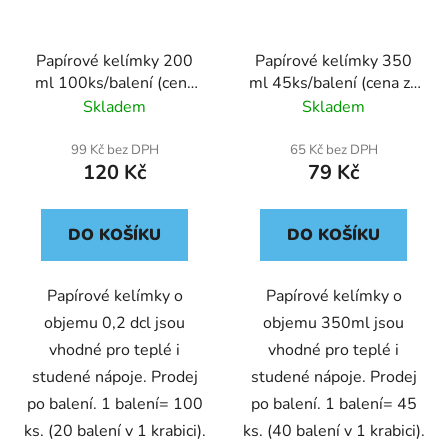
Papírové kelímky 200
Papírové kelímky 350
ml 100ks/balení (cena
ml 45ks/balení (cena za
za 100 ks)
45 ks)
Skladem
Skladem
99 Kč bez DPH
65 Kč bez DPH
120 Kč
79 Kč
DO KOŠÍKU
DO KOŠÍKU
Papírové kelímky o
Papírové kelímky o
objemu 0,2 dcl jsou
objemu 350ml jsou
vhodné pro teplé i
vhodné pro teplé i
studené nápoje. Prodej
studené nápoje. Prodej
po balení. 1 balení= 100
po balení. 1 balení= 45
ks. (20 balení v 1 krabici).
ks. (40 balení v 1 krabici).