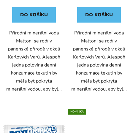
ů
DO KOŠÍKU
DO KOŠÍKU
Přírodní minerální voda
Přírodní minerální voda
Mattoni se rodí v
Mattoni se rodí v
panenské přírodě v okolí
panenské přírodě v okolí
Karlových Varů. Alespoň
Karlových Varů. Alespoň
jedna polovina denní
jedna polovina denní
konzumace tekutin by
konzumace tekutin by
měla být pokryta
měla být pokryta
minerální vodou, aby byl...
minerální vodou, aby byl...
NOVINKA