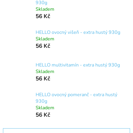
930g
Skladem
56 Kč
HELLO ovocný višeň - extra hustý 930g
Skladem
56 Kč
HELLO multivitamín - extra hustý 930g
Skladem
56 Kč
HELLO ovocný pomeranč - extra hustý
930g
Skladem
56 Kč
Ř