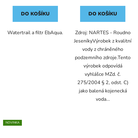
DO KOŠÍKU
DO KOŠÍKU
Watertrail a filtr EbAqua.
Zdroj: NARTES - Roudno
JeseníkyVýrobek z kvalitní
vody z chráněného
podzemního zdroje.Tento
výrobek odpovídá
vyhlášce MZd. č.
275/2004 § 2, odst. C)
jako balená kojenecká
voda...
NOVINKA