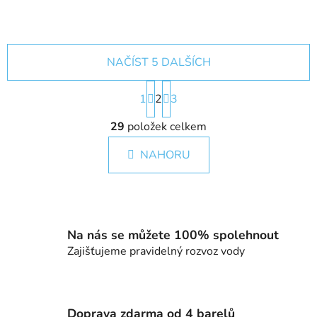
NAČÍST 5 DALŠÍCH
S
1
2
t
3
r
O
á
29
položek celkem
v
n
l
k
NAHORU
á
o
d
v
a
á
c
n
í
í
Na nás se můžete 100% spolehnout
p
Zajišťujeme pravidelný rozvoz vody
r
v
k
y
Doprava zdarma od 4 barelů