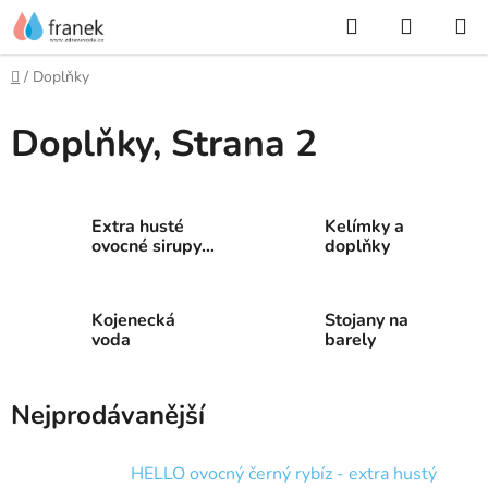
Přejít
Hledat
NÁKUP
na
KOŠÍK
obsah
Domů
/
Doplňky
Doplňky
, Strana 2
Extra husté
Kelímky a
ovocné sirupy
doplňky
HELLO
Kojenecká
Stojany na
voda
barely
Nejprodávanější
HELLO ovocný černý rybíz - extra hustý