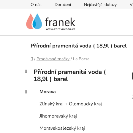
Přejít
O nás
Doručení
Nejčastější dotazy
V
na
obsah
Přírodní pramenitá voda ( 18,9l ) barel
Domů
/
Prodávané značky
/
La Borsa
P
K
Přeskočit
Přírodní pramenitá voda (
a
kategorie
o
18,9l ) barel
t
s
e
t
Morava
g
r
o
Zlínský kraj + Olomoucký kraj
a
r
i
n
Jihomoravský kraj
e
n
Moravskoslezský kraj
í