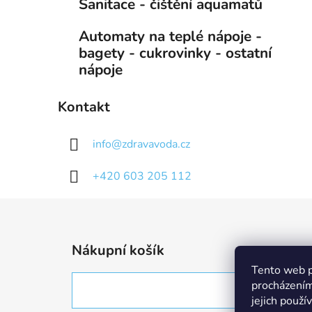
Sanitace - čištění aquamatů
Automaty na teplé nápoje -
bagety - cukrovinky - ostatní
nápoje
Kontakt
info
@
zdravavoda.cz
+420 603 205 112
Z
á
Nákupní košík
p
Tento web p
a
procházením
t
jejich použí