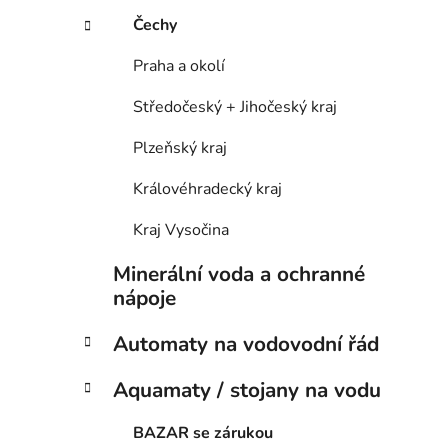
p
Čechy
a
n
Praha a okolí
e
Středočeský + Jihočeský kraj
l
Plzeňský kraj
Královéhradecký kraj
Kraj Vysočina
Minerální voda a ochranné
nápoje
Automaty na vodovodní řád
Aquamaty / stojany na vodu
BAZAR se zárukou