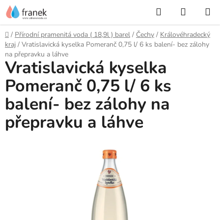
Přejít
Hledat
NÁKUP
na
KOŠÍK
obsah
Domů
/
Přírodní pramenitá voda ( 18,9l ) barel
/
Čechy
/
Královéhradecký
kraj
/
Vratislavická kyselka Pomeranč 0,75 l/ 6 ks balení- bez zálohy
na přepravku a láhve
Vratislavická kyselka
Pomeranč 0,75 l/ 6 ks
balení- bez zálohy na
přepravku a láhve