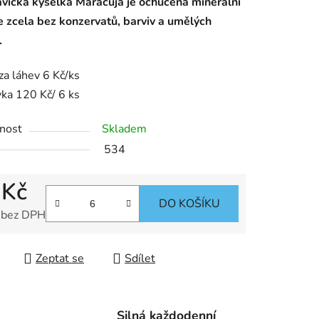
avická kyselka Maracuja je ochucená minerální
e zcela bez konzervatů, barviv a umělých
.
za láhev 6 Kč/ks
ka 120 Kč/ 6 ks
nost
Skladem
534
 Kč
DO KOŠÍKU
 bez DPH
 cena:
Zeptat se
Sdílet
Silná každodenní