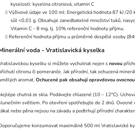
kyselosti: kyselina citronová, vitamin C
Výživové údaje ve 100 ml: Energetická hodnota 87 kJ /20 kc
sůl <0,01 g. Obsahuje zanedbatelné množství tuků, nasyc
Vitamin C - 8 mg, tj. 10% referenční hodnoty příjmu.
Referenční hodnota příjmu u průměrné dospělé osoby (840
Minerální voda - Vratislavická kyselka
Vratislavickou kyselku si můžete vychutnat nejen s
novou
příchu
příchutí citronu či pomeranče. Jak přírodní, tak ochucená minerá
umělých aromat.
Ochucené pak obsahují opravdovou ovocnou 
Nejlépe chutná ze skla. Podávejte chlazené (10 – 12°C). Uchov
slunečním světlem. Po otevření spotřebujte do 2 dnů. Ovocné
zákal nebo pěna nejsou na závadu a podtrhují přírodní charakte
Doporučujeme konzumovat maximálně 500 ml Vratislavické ky