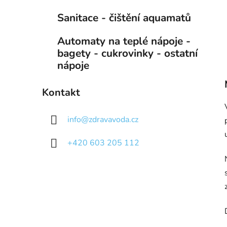
Sanitace - čištění aquamatů
Automaty na teplé nápoje -
bagety - cukrovinky - ostatní
nápoje
Kontakt
info
@
zdravavoda.cz
+420 603 205 112