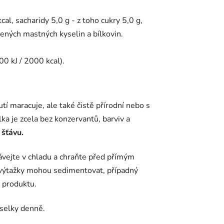
al, sacharidy 5,0 g - z toho cukry 5,0 g,
ených mastných kyselin a bílkovin.
0 kJ / 2000 kcal).
tí maracuje, ale také čistě přírodní nebo s
lka je zcela bez konzervantů, barviv a
šťávu.
ávejte v chladu a chraňte před přímým
 výtažky mohou sedimentovat, případný
r produktu.
selky denně.