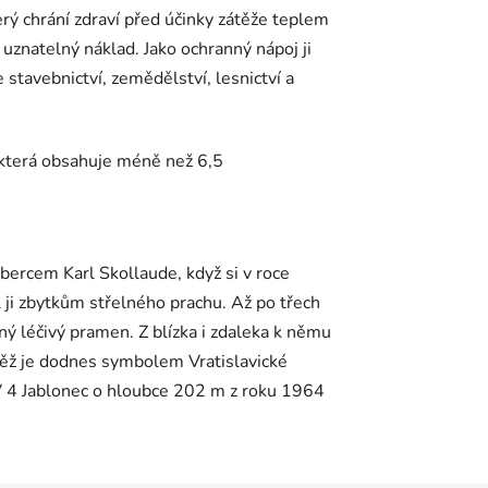
erý chrání zdraví před účinky zátěže teplem
 uznatelný náklad. Jako ochranný nápoj ji
 stavebnictví, zemědělství, lesnictví a
, která obsahuje méně než 6,5
bercem Karl Skollaude, když si v roce
 ji zbytkům střelného prachu. Až po třech
cný léčivý pramen. Z blízka i zdaleka k němu
ž věž je dodnes symbolem Vratislavické
 TV 4 Jablonec o hloubce 202 m z roku 1964