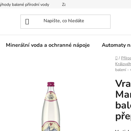
ýhody balené přírodní vody
Zaregistrujte se
Obchodní podm
Minerální voda a ochranné nápoje
Automaty n
Domů
/
Příro
Královéh
balení -
Vra
Mar
bal
pře