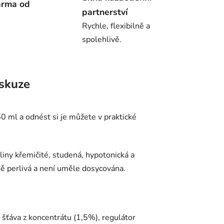
arma od
partnerství
Rychle, flexibilně a
spolehlivě.
skuze
0 ml a odnést si je můžete v praktické
iny křemičité, studená, hypotonická a
ně perlivá a není uměle dosycována.
 šťáva z koncentrátu (1,5%), regulátor