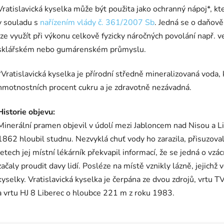
Vratislavická kyselka může být použita jako ochranný nápoj*, kt
v souladu s
nařízením vlády č. 361/2007 Sb
. Jedná se o daňově
lze využít při výkonu celkově fyzicky náročných povolání např. ve
sklářském nebo gumárenském průmyslu.
*Vratislavická kyselka je přírodní středně mineralizovaná voda
hmotnostních procent cukru a je zdravotně nezávadná.
Historie objevu:
Minerální pramen objevil v údolí mezi Jabloncem nad Nisou a Li
1862 hloubil studnu. Nezvyklá chuť vody ho zarazila, přisuzoval
letech jej místní lékárník překvapil informací, že se jedná o vzá
začaly proudit davy lidí. Posléze na místě vznikly lázně, jejich
kyselky. Vratislavická kyselka je čerpána ze dvou zdrojů, vrtu
a vrtu HJ 8 Liberec o hloubce 221 m z roku 1983.