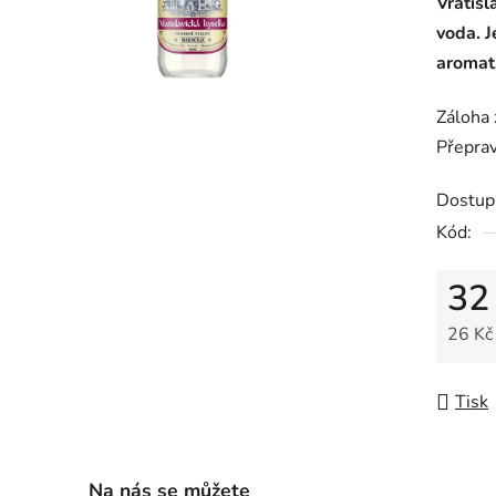
Vratisl
voda. J
aromat
Záloha 
Přeprav
Dostup
Kód:
32
26 Kč
Měrná
Tisk
Na nás se můžete