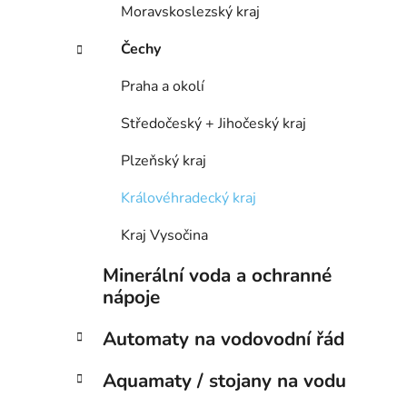
Moravskoslezský kraj
í
p
Čechy
a
n
Praha a okolí
e
Středočeský + Jihočeský kraj
l
Plzeňský kraj
Královéhradecký kraj
Kraj Vysočina
Minerální voda a ochranné
nápoje
Automaty na vodovodní řád
Aquamaty / stojany na vodu