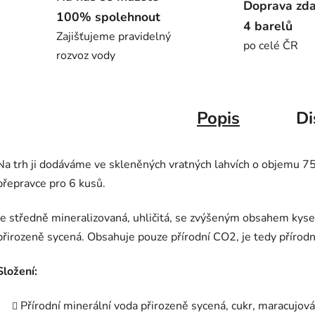
Doprava zd
100% spolehnout
4 barelů
Zajišťujeme pravidelný
po celé ČR
rozvoz vody
Popis
Di
Na trh ji dodáváme ve skleněných vratných lahvích o objemu 75
přepravce pro 6 kusů.
Je středně mineralizovaná, uhličitá, se zvýšeným obsahem kysel
přirozeně sycená. Obsahuje pouze přírodní CO2, je tedy přírod
Složení:
Přírodní minerální voda přirozeně sycená, cukr, maracujová