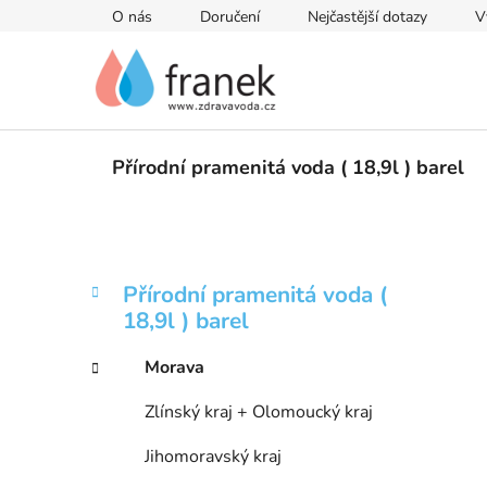
Přejít
O nás
Doručení
Nejčastější dotazy
V
na
obsah
Přírodní pramenitá voda ( 18,9l ) barel
P
K
Přeskočit
Přírodní pramenitá voda (
a
kategorie
o
18,9l ) barel
t
s
e
t
Morava
g
r
o
Zlínský kraj + Olomoucký kraj
a
r
i
n
Jihomoravský kraj
e
n