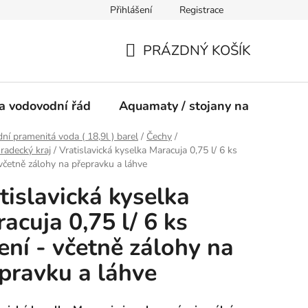
Přihlášení
Registrace
ínky
PRÁZDNÝ KOŠÍK
NÁKUPNÍ
KOŠÍK
a vodovodní řád
Aquamaty / stojany na vodu
dní pramenitá voda ( 18,9l ) barel
/
Čechy
/
radecký kraj
/
Vratislavická kyselka Maracuja 0,75 l/ 6 ks
 včetně zálohy na přepravku a láhve
tislavická kyselka
acuja 0,75 l/ 6 ks
ení - včetně zálohy na
pravku a láhve