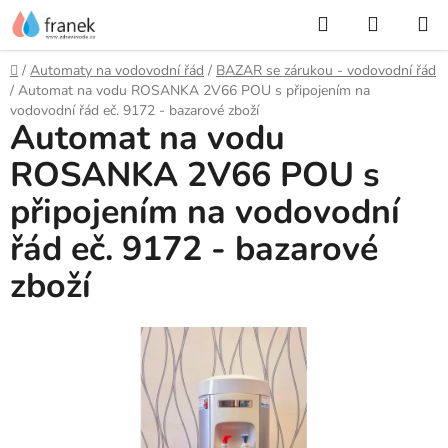
Přejít
Hledat
NÁKUP
na
KOŠÍK
obsah
Domů
/
Automaty na vodovodní řád
/
BAZAR se zárukou - vodovodní řád
/
Automat na vodu ROSANKA 2V66 POU s připojením na
vodovodní řád eč. 9172 - bazarové zboží
Automat na vodu
ROSANKA 2V66 POU s
připojením na vodovodní
řád eč. 9172 - bazarové
zboží