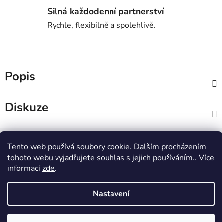
Silná každodenní partnerství
Rychle, flexibilně a spolehlivě.
Popis
Diskuze
Z
á
Tento web používá soubory cookie. Dalším procházením
Nákupní košík
p
tohoto webu vyjadřujete souhlas s jejich používáním.. Více
informací
zde
.
a
0
KS /
0 KČ
t
Nastavení
í