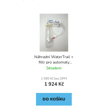
Náhradní WaterTrail +
filtr pro automaty
EbAqua
Skladem
1 590 Kč bez DPH
1 924 Kč
DO KOŠÍKU