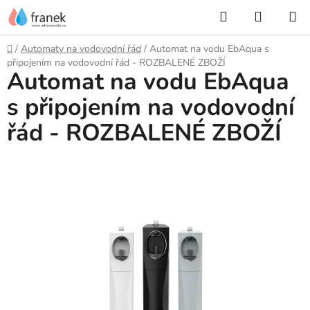
Přejít
Hledat
NÁKUP
na
KOŠÍK
obsah
Domů
/
Automaty na vodovodní řád
/
Automat na vodu EbAqua s
připojením na vodovodní řád - ROZBALENÉ ZBOŽÍ
Automat na vodu EbAqua
s připojením na vodovodní
řád - ROZBALENÉ ZBOŽÍ