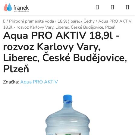
Přejít
Hledat
NÁKUP
na
KOŠÍK
obsah
Domů
/
Přírodní pramenitá voda ( 18,9l ) barel
/
Čechy
/
Aqua PRO AKTIV
18,9l - rozvoz Karlovy Vary, Liberec, České Budějovice, Plzeň
Aqua PRO AKTIV 18,9l -
rozvoz Karlovy Vary,
Liberec, České Budějovice,
Plzeň
Značka:
Aqua PRO AKTIV